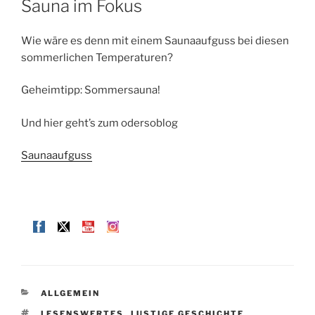
Sauna im Fokus
Wie wäre es denn mit einem Saunaaufguss bei diesen
sommerlichen Temperaturen?
Geheimtipp: Sommersauna!
Und hier geht’s zum odersoblog
Saunaaufguss
KATEGORIEN
ALLGEMEIN
SCHLAGWÖRTER
LESENSWERTES
,
LUSTIGE GESCHICHTE
,