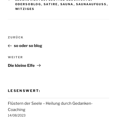
ODERSOBLOG
,
SATIRE
,
SAUNA
,
SAUNAAUFGUSS
,
WITZIGES
Beitragsnavigation
Vorheriger
ZURÜCK
Beitrag
so oder so blog
Nächster
WEITER
Beitrag
Die kleine Elfe
LESENSWERT:
Flüstern der Seele – Heilung durch Gedanken-
Coaching
14/08/2023