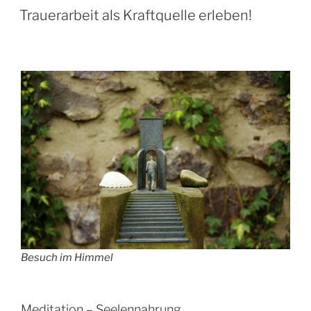
AM
Trauerarbeit als Kraftquelle erleben!
Besuch im Himmel
Meditation – Seelennahrung