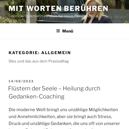
Zum
MIT WORTEN BERÜHREN
Inhalt
Gabriele Hülsmann – Praxis für neue Perspektiven
springen
Menü
KATEGORIE:
ALLGEMEIN
Dies und das aus dem Praxisalltag
VERÖFFENTLICHT
14/08/2023
AM
Flüstern der Seele – Heilung durch
Gedanken-Coaching
Die moderne Welt bringt uns unzählige Möglichkeiten
und Annehmlichkeiten, aber sie bringt auch Stress,
Druck und unzählige Gedanken, die uns oft von unserer