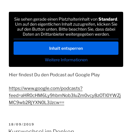
Sie sehen gerade einen Platzhalterinhalt von
Standard
.
Um auf den eigentlichen Inhalt zuzugreifen, klicken Sie
auf den Button unten. Bitte beachten Sie, dass dabei
Daten an Drittanbieter weitergegeben werden.
Inhalt entsperren
Weitere Informationen
Hier findest Du den Podcast auf Google Play
https://www.google.com/podcasts?
feed=aHR0cHM6Ly9hbmNob3IuZm0vcy8zOTI0YWZj
MC9wb2RjYXN0L3Jzcw==
VERÖFFENTLICHT
18/09/2019
AM
Kurswechsel im Denken