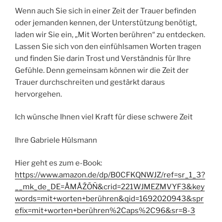
Wenn auch Sie sich in einer Zeit der Trauer befinden
oder jemanden kennen, der Unterstützung benötigt,
laden wir Sie ein, „Mit Worten berühren“ zu entdecken.
Lassen Sie sich von den einfühlsamen Worten tragen
und finden Sie darin Trost und Verständnis für Ihre
Gefühle. Denn gemeinsam können wir die Zeit der
Trauer durchschreiten und gestärkt daraus
hervorgehen.
Ich wünsche Ihnen viel Kraft für diese schwere Zeit
Ihre Gabriele Hülsmann
Hier geht es zum e-Book:
https://www.amazon.de/dp/B0CFKQNWJZ/ref=sr_1_3?
__mk_de_DE=ÅMÅŽÕÑ&crid=221WJMEZMVYF3&key
words=mit+worten+berühren&qid=1692020943&spr
efix=mit+worten+berühren%2Caps%2C96&sr=8-3