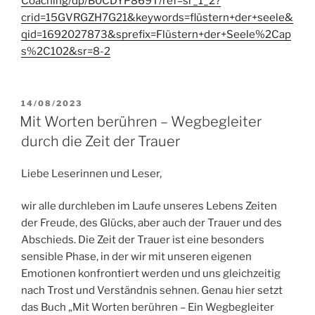
Coaching/dp/B0CDYP869T/ref=sr_1_2?
crid=15GVRGZH7G21&keywords=flüstern+der+seele&
qid=1692027873&sprefix=Flüstern+der+Seele%2Cap
s%2C102&sr=8-2
VERÖFFENTLICHT
14/08/2023
AM
Mit Worten berühren – Wegbegleiter
durch die Zeit der Trauer
Liebe Leserinnen und Leser,
wir alle durchleben im Laufe unseres Lebens Zeiten
der Freude, des Glücks, aber auch der Trauer und des
Abschieds. Die Zeit der Trauer ist eine besonders
sensible Phase, in der wir mit unseren eigenen
Emotionen konfrontiert werden und uns gleichzeitig
nach Trost und Verständnis sehnen. Genau hier setzt
das Buch „Mit Worten berühren – Ein Wegbegleiter