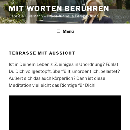
Zum
MIT WORTEN BERÜHREN
Inhalt
Gabriele Hülsmann – Praxis für neue Perspektiven
springen
Menü
TERRASSE MIT AUSSICHT
Ist in Deinem Leben z. Z. einiges in Unordnung? Fühlst
Du Dich vollgestopft, überfüllt, unordentlich, belastet?
Äußert sich das auch körperlich? Dann ist diese
Meditation vielleicht das Richtige für Dich!