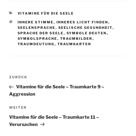
KATEGORIEN
VITAMINE FÜR DIE SEELE
SCHLAGWÖRTER
INNERE STIMME
,
INNERES LICHT FINDEN
,
SEELENSPRACHE
,
SEELISCHE GESUNDHEIT
,
SPRACHE DER SEELE
,
SYMBOLE DEUTEN
,
SYMBOLSPRACHE
,
TRAUMBILDER
,
TRAUMDEUTUNG
,
TRAUMKARTEN
Beitragsnavigation
Vorheriger
ZURÜCK
Beitrag
Vitamine für die Seele – Traumkarte 9 –
Aggression
Nächster
WEITER
Beitrag
Vitamine für die Seele – Traumkarte 11 –
Verursachen