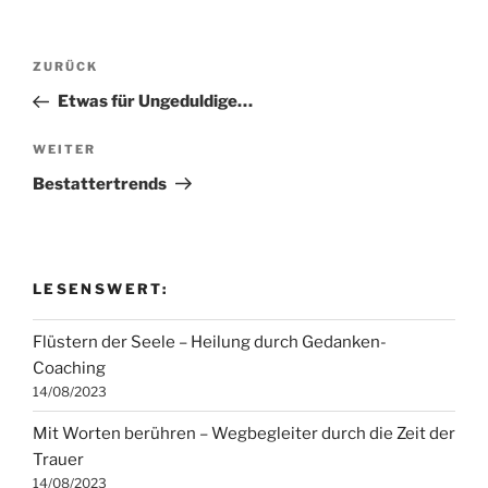
Beitragsnavigation
Vorheriger
ZURÜCK
Beitrag
Etwas für Ungeduldige…
Nächster
WEITER
Beitrag
Bestattertrends
LESENSWERT:
Flüstern der Seele – Heilung durch Gedanken-
Coaching
14/08/2023
Mit Worten berühren – Wegbegleiter durch die Zeit der
Trauer
14/08/2023