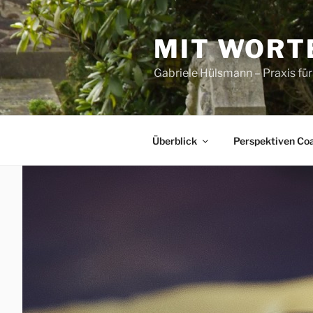
Zum
Inhalt
MIT WORT
springen
Gabriele Hülsmann – Praxis fü
Überblick
Perspektiven Co