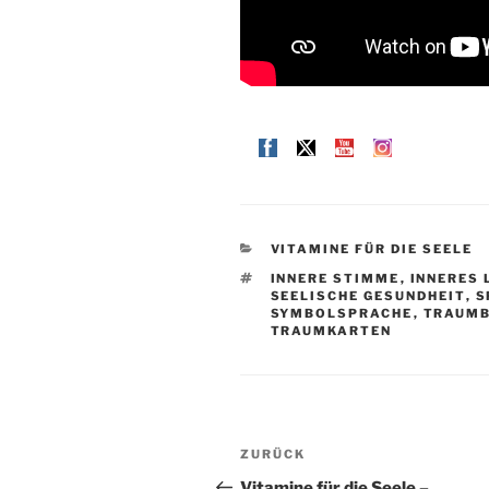
KATEGORIEN
VITAMINE FÜR DIE SEELE
SCHLAGWÖRTER
INNERE STIMME
,
INNERES 
SEELISCHE GESUNDHEIT
,
S
SYMBOLSPRACHE
,
TRAUMB
TRAUMKARTEN
Beitragsnavigation
Vorheriger
ZURÜCK
Beitrag
Vitamine für die Seele –