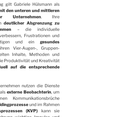
 gilt Gabriele Hülsmann als
 mit den unteren und mittleren
nder Unternehmen
. Ihre
in
deutlicher Abgrenzung zu
ammen
– die individuelle
erbessern, Frustrationen und
seitigen und ein
gesundes
ihren Vier-Augen-, Gruppen-
elten Inhalte, Methoden und
ie Produktivität und Kreativität
iduell auf die entsprechende
nternehmen nutzen die Dienste
 als
externe Beobachterin
, um
men Kommunikationsbrüche
ldingprozesse
und im Rahmen
gsprozessen (KVP)
kann sie