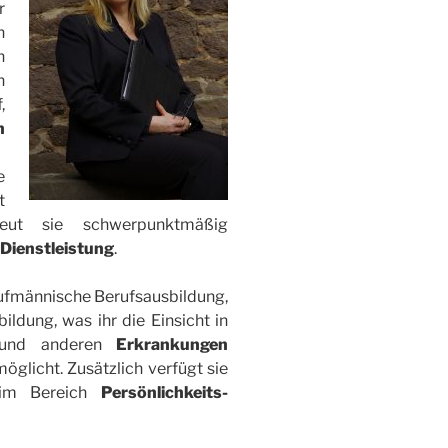
r
n
n
n
,
n
e
t
eut sie schwerpunktmäßig
 Dienstleistung
.
aufmännische Berufsausbildung,
ildung, was ihr die Einsicht in
nd anderen
Erkrankungen
öglicht. Zusätzlich verfügt sie
n im Bereich
Persönlichkeits-