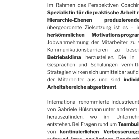
Im Rahmen des Perspektiven Coaching
Spezialistin für die praktische Arbeit
Hierarchie-Ebenen produziere
übergeordnete Zielsetzung ist es – 
herkömmlichen Motivationsprogr
Jobwahrnehmung der Mitarbeiter zu v
Kommunikationsbarrieren zu be
Betriebsklima
herzustellen. Die in 
Gesprächen und Schulungen vermitt
Strategien wirken sich unmittelbar auf d
der Mitarbeiter aus und sind
indiv
Arbeitsbereiche abgestimmt
.
International renommierte Industrieu
von Gabriele Hülsmann unter anderem
herauszufinden, wo im Unterneh
entstehen. Bei Fragen rund um
Teambui
von
kontinuierlichen Verbesserun