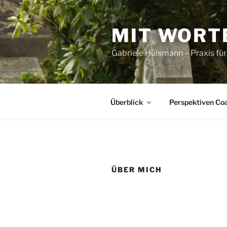
Zum
Inhalt
MIT WORT
springen
Gabriele Hülsmann – Praxis fü
Überblick
Perspektiven Co
ÜBER MICH