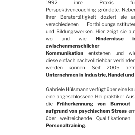
1992 ihre Praxis fü
Perspektivencoaching gründete. Nebe
ihrer Beratertätigkeit doziert sie a
verschiedenen Fortbildungsinstitute
und Bildungswerken. Hier zeigt sie auf
wo und wie
Hindernisse i
zwischenmenschlicher
Kommunikation
entstehen und wi
diese einfach nachvollziehbar verhinder
werden können. Seit 2005 betr
Unternehmen in Industrie, Handel und
Gabriele Hülsmann verfügt über eine k
eine abgeschlossene Heilpraktiker-Ausb
die
Früherkennung von Burnout
u
aufgrund von psychischem Stress
erm
über weitreichende Qualifikatione
Personaltraining
.