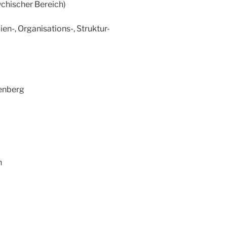
ychischer Bereich)
en-, Organisations-, Struktur-
enberg
n