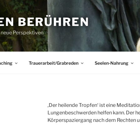
EN BERÜHREN
r neue Perspektiven
aching
Trauerarbeit/Grabreden
Seelen-Nahrung
‚Der heilende Tropfen‘ ist eine Meditation
Lungenbeschwerden helfen kann. Der hei
Körperspaziergang nach dem Rechten und