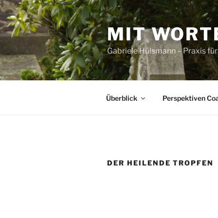
Zum
Inhalt
MIT WORT
springen
Gabriele Hülsmann – Praxis fü
Überblick
Perspektiven Co
DER HEILENDE TROPFEN