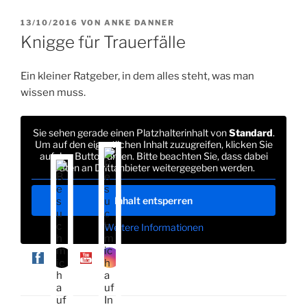
VERÖFFENTLICHT
13/10/2016
VON
ANKE DANNER
AM
Knigge für Trauerfälle
Ein kleiner Ratgeber, in dem alles steht, was man
wissen muss.
Sie sehen gerade einen Platzhalterinhalt von
Standard
.
Um auf den eigentlichen Inhalt zuzugreifen, klicken Sie
auf den Button unten. Bitte beachten Sie, dass dabei
Daten an Drittanbieter weitergegeben werden.
Inhalt entsperren
Weitere Informationen