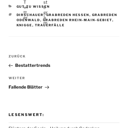
KATEGORIEN
GUT ZU WISSEN
SCHLAGWÖRTER
DIRSCHAUER
,
GRABREDEN HESSEN
,
GRABREDEN
ODENWALD
,
GRABREDEN RHEIN-MAIN-GEBIET
,
KNIGGE
,
TRAUERFÄLLE
Beitragsnavigation
Vorheriger
ZURÜCK
Beitrag
Bestattertrends
Nächster
WEITER
Beitrag
Fallende Blätter
LESENSWERT: