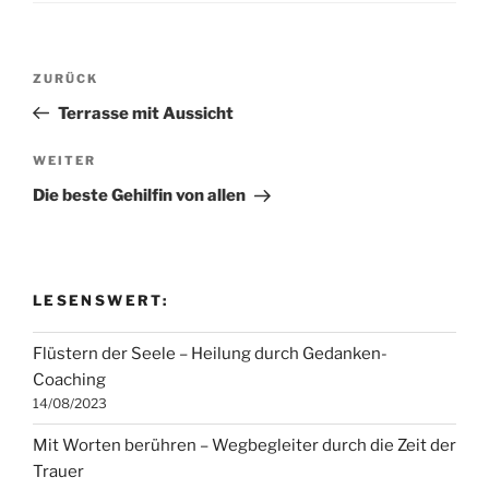
Beitragsnavigation
Vorheriger
ZURÜCK
Beitrag
Terrasse mit Aussicht
Nächster
WEITER
Beitrag
Die beste Gehilfin von allen
LESENSWERT:
Flüstern der Seele – Heilung durch Gedanken-
Coaching
14/08/2023
Mit Worten berühren – Wegbegleiter durch die Zeit der
Trauer