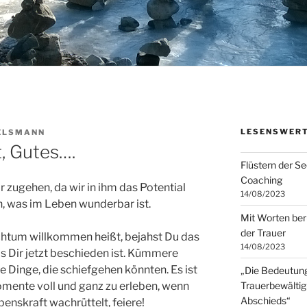
LESENSWERT
ELSMANN
, Gutes….
Flüstern der S
Coaching
ir zugehen, da wir in ihm das Potential
14/08/2023
, was im Leben wunderbar ist.
Mit Worten ber
der Trauer
chtum willkommen heißt, bejahst Du das
14/08/2023
s Dir jetzt beschieden ist. Kümmere
e Dinge, die schiefgehen könnten. Es ist
„Die Bedeutung
Trauerbewältig
omente voll und ganz zu erleben, wenn
Abschieds“
nskraft wachrüttelt, feiere!