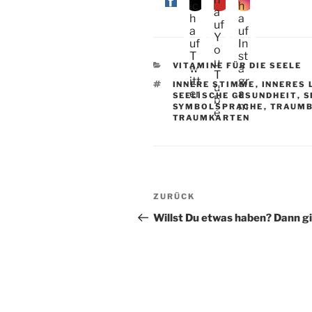
KATEGORIEN
VITAMINE FÜR DIE SEELE
SCHLAGWÖRTER
INNERE STIMME
,
INNERES 
SEELISCHE GESUNDHEIT
,
S
SYMBOLSPRACHE
,
TRAUMB
TRAUMKARTEN
Beitragsnavigation
Vorheriger
ZURÜCK
Beitrag
Willst Du etwas haben? Dann gi