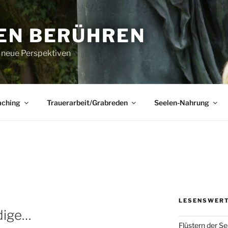
EN BERÜHREN
r neue Perspektiven
aching
Trauerarbeit/Grabreden
Seelen-Nahrung
LESENSWERT
dige…
Flüstern der S