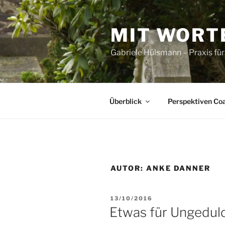
Zum
Inhalt
MIT WORT
springen
Gabriele Hülsmann – Praxis fü
Überblick
Perspektiven Co
AUTOR:
ANKE DANNER
VERÖFFENTLICHT
13/10/2016
AM
Etwas für Ungedul