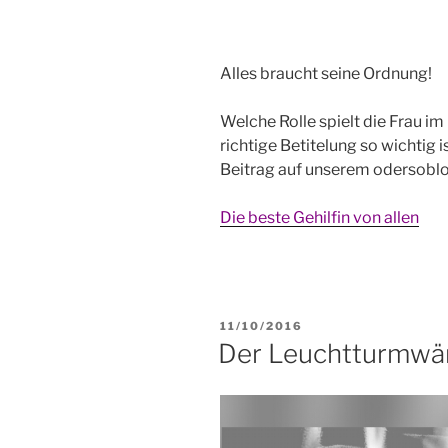
Alles braucht seine Ordnung!
Welche Rolle spielt die Frau 
richtige Betitelung so wichtig 
Beitrag auf unserem odersobl
Die beste Gehilfin von allen
VERÖFFENTLICHT
11/10/2016
AM
Der Leuchtturmwär