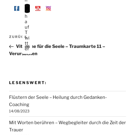
Beitragsnavigation
Vorheriger
ZURÜCK
Beitrag
Vitamine für die Seele – Traumkarte 11 –
Verursachen
LESENSWERT:
Flüstern der Seele – Heilung durch Gedanken-
Coaching
14/08/2023
Mit Worten berühren – Wegbegleiter durch die Zeit der
Trauer