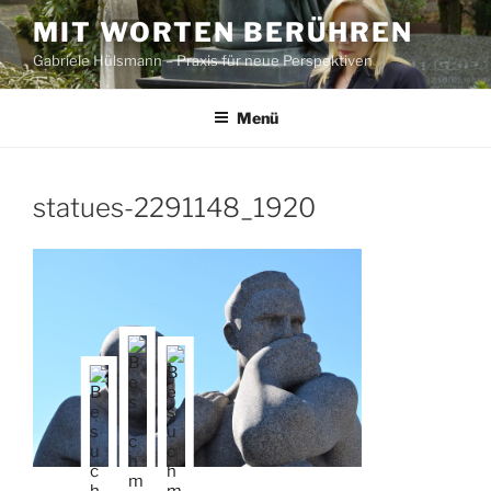
Zum
MIT WORTEN BERÜHREN
Inhalt
Gabriele Hülsmann – Praxis für neue Perspektiven
springen
Menü
statues-2291148_1920