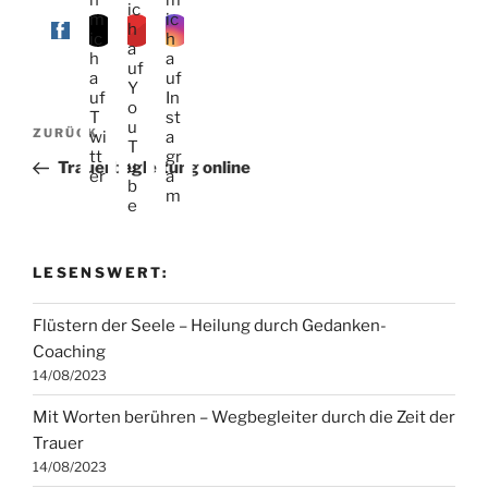
Beitragsnavigation
Vorheriger
ZURÜCK
Beitrag
Trauerbegleitung online
LESENSWERT:
Flüstern der Seele – Heilung durch Gedanken-
Coaching
14/08/2023
Mit Worten berühren – Wegbegleiter durch die Zeit der
Trauer
14/08/2023