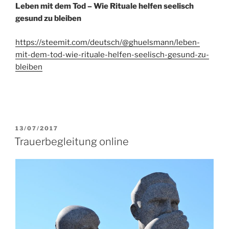
Leben mit dem Tod – Wie Rituale helfen seelisch
gesund zu bleiben
https://steemit.com/deutsch/@ghuelsmann/leben-
mit-dem-tod-wie-rituale-helfen-seelisch-gesund-zu-
bleiben
VERÖFFENTLICHT
13/07/2017
AM
Trauerbegleitung online