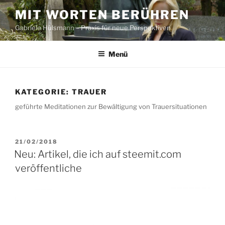
Zum
MIT WORTEN BERÜHREN
Inhalt
Gabriele Hülsmann – Praxis für neue Perspektiven
springen
Menü
KATEGORIE:
TRAUER
geführte Meditationen zur Bewältigung von Trauersituationen
VERÖFFENTLICHT
21/02/2018
AM
Neu: Artikel, die ich auf steemit.com
veröffentliche