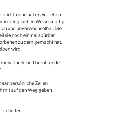
 stirbt, dann hat er ein Leben
s in der gleichen Weise künftig
glich und unverwechselbar. Die
il sie noch einmal spürbar
torbenen zu dem gemacht hat,
eiben wird.
 individuelle und berührende
?
 paar persönliche Zeilen
ch mit auf den Weg geben
e zu finden!