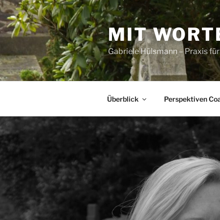
Zum
Inhalt
MIT WORT
springen
Gabriele Hülsmann – Praxis fü
Überblick
Perspektiven Co